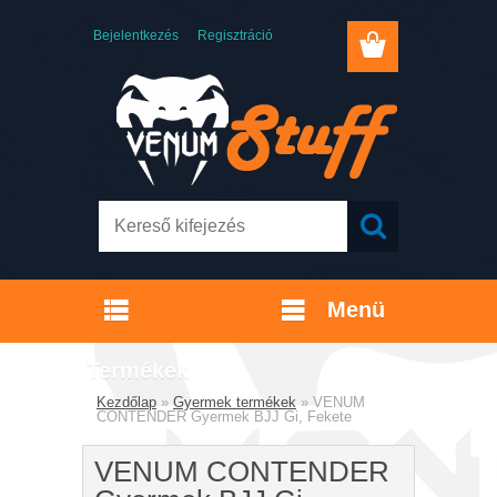
Bejelentkezés
Regisztráció
Menü
Termékek
Kezdőlap
»
Gyermek termékek
»
VENUM
CONTENDER Gyermek BJJ Gi, Fekete
VENUM CONTENDER