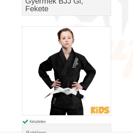
Gyermek BJJ Gi,
Fekete
Készleten
Raktáron: