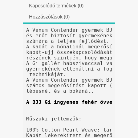
Kapcsolódó termékek (0)
Hozzászólások (0)
A Venum Contender gyermek BJJ Gi max
és erőt biztosít gyermekének, amely 
számára a teljes fejlődést.

A kabát a hónaljnál megerősített, ho
kabát-ujj összekapcsolódását, valami
részének szintjén, hogy megakadályozz
A Gi gallér habszivaccsal van megerő
gyermekének ellenállni a fogásoknak,
 technikáját.

A Venum Contender gyermek BJJ Gi 100
számos megerősítést kapott (6 sor va
lépésnél és a bokánál.

A BJJ Gi ingyenes fehér övvel érkezi
Műszaki jellemzők:

100% Cotton Pearl Weave: tartósabb a
Kabát lekerekített és megerősített ha