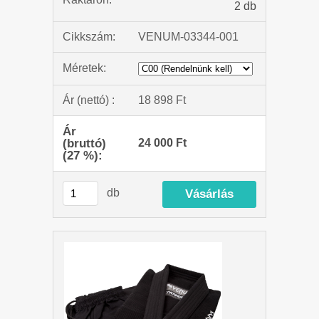
2 db
Cikkszám:
VENUM-03344-001
Méretek:
Ár (nettó) :
18 898 Ft
Ár
(bruttó)
24 000 Ft
(27 %):
db